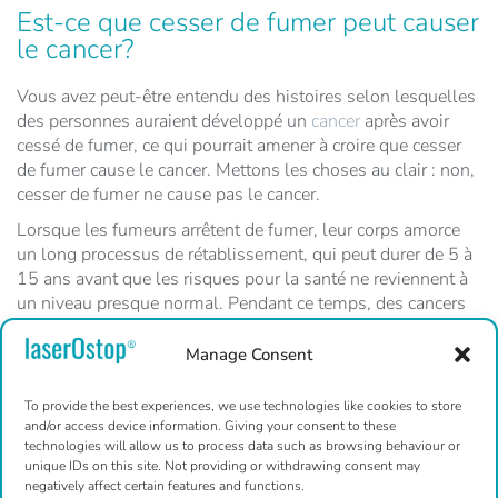
Est-ce que cesser de fumer peut causer
le cancer?
Vous avez peut-être entendu des histoires selon lesquelles
des personnes auraient développé un
cancer
après avoir
cessé de fumer, ce qui pourrait amener à croire que cesser
de fumer cause le cancer. Mettons les choses au clair : non,
cesser de fumer ne cause pas le cancer.
Lorsque les fumeurs arrêtent de fumer, leur corps amorce
un long processus de rétablissement, qui peut durer de 5 à
15 ans avant que les risques pour la santé ne reviennent à
un niveau presque normal. Pendant ce temps, des cancers
déjà déclenchés par des années de tabagisme peuvent
encore se développer. Cela n’est pas dû à l’arrêt du tabac,
Manage Consent
mais bien aux dommages déjà causés par celui-ci.
To provide the best experiences, we use technologies like cookies to store
Cesser de fumer reste l’une des meilleures façons de freiner
and/or access device information. Giving your consent to these
les dommages supplémentaires et de réduire les risques de
technologies will allow us to process data such as browsing behaviour or
cancer.
unique IDs on this site. Not providing or withdrawing consent may
negatively affect certain features and functions.